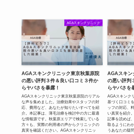
AGAスキンクリニック
AGAスキンクリニック東京秋葉原院
AGAスキ
の悪い評判３件＆良い口コミ３件か
の悪い評判
らヤバさを暴露！
らヤバさを
AGAスキンクリニック東京秋葉原院のリアル
AGAスキンク
な声を集めました。治療効果やスタッフの対
基づく口コミ
応、費用など、あなたが知りたいすべてを紹
ッフの対応、
介。本記事は、薄毛治療を検討中の方に最適
い真実を紹介
な情報源です。秋葉原エリアで検索している
記事を読めば
方々も、実際の利用者の声からクリニックの
取るようにわか
真実を確認ください。AGAスキンクリニッ
うあなたの疑