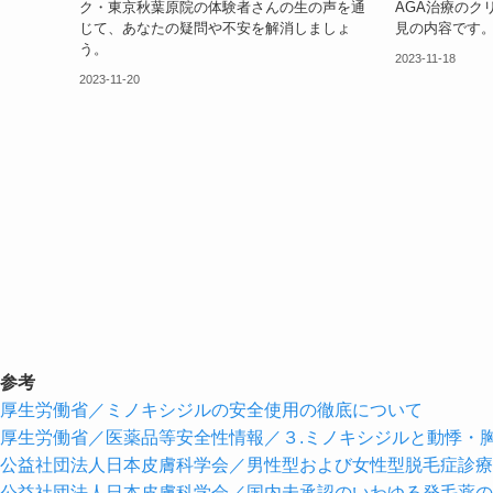
ク・東京秋葉原院の体験者さんの生の声を通
AGA治療のク
じて、あなたの疑問や不安を解消しましょ
見の内容です
う。
2023-11-18
2023-11-20
参考
厚生労働省／ミノキシジルの安全使用の徹底について
厚生労働省／医薬品等安全性情報／３.ミノキシジルと動悸・
公益社団法人日本皮膚科学会／男性型および女性型脱毛症診療ガイ
公益社団法人日本皮膚科学会／国内未承認のいわゆる発毛薬の